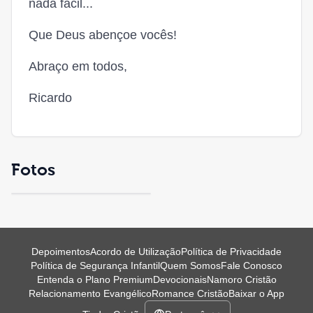
nada fácil...
Que Deus abençoe vocês!
Abraço em todos,
Ricardo
Fotos
Depoimentos
Acordo de Utilização
Política de Privacidade
Política de Segurança Infantil
Quem Somos
Fale Conosco
Entenda o Plano Premium
Devocionais
Namoro Cristão
Relacionamento Evangélico
Romance Cristão
Baixar o App