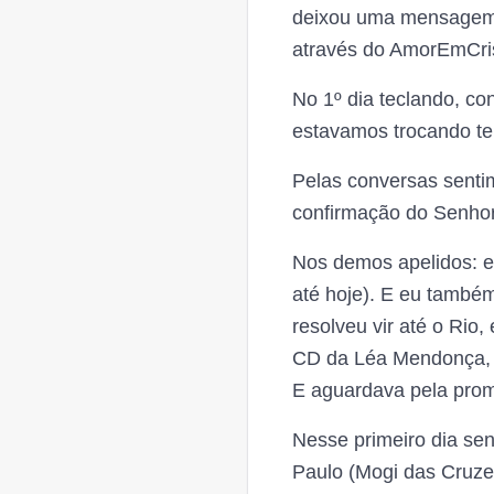
deixou uma mensagem (
através do AmorEmCri
No 1º dia teclando, co
estavamos trocando tel
Pelas conversas senti
confirmação do Senhor
Nos demos apelidos: e
até hoje). E eu també
resolveu vir até o Rio
CD da Léa Mendonça, to
E aguardava pela prom
Nesse primeiro dia se
Paulo (Mogi das Cruze