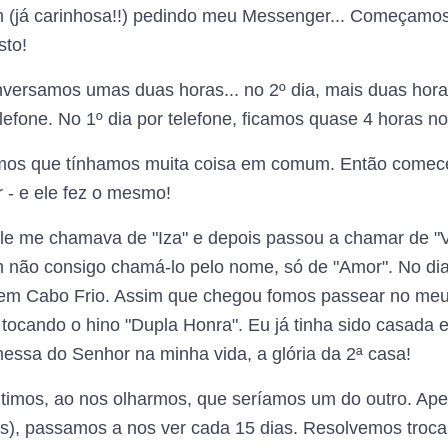
já carinhosa!!) pedindo meu Messenger... Começamos 
sto!
nversamos umas duas horas... no 2º dia, mais duas horas.
efone. No 1º dia por telefone, ficamos quase 4 horas no
mos que tínhamos muita coisa em comum. Então comece
 - e ele fez o mesmo!
le me chamava de "Iza" e depois passou a chamar de 
m não consigo chamá-lo pelo nome, só de "Amor". No dia
, em Cabo Frio. Assim que chegou fomos passear no meu 
cando o hino "Dupla Honra". Eu já tinha sido casada e t
essa do Senhor na minha vida, a glória da 2ª casa!
ntimos, ao nos olharmos, que seríamos um do outro. Ap
s), passamos a nos ver cada 15 dias. Resolvemos troca