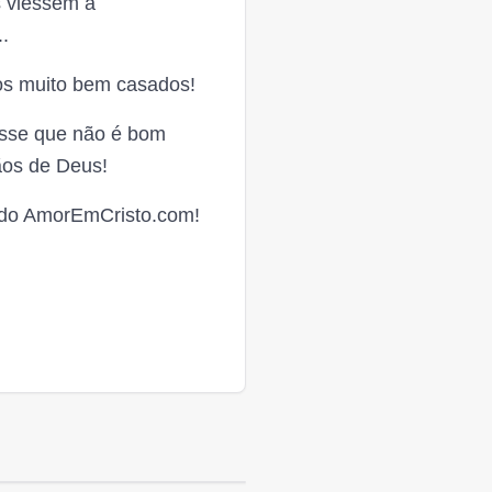
s viessem a
.
os muito bem casados!
isse que não é bom
ãos de Deus!
 do AmorEmCristo.com!