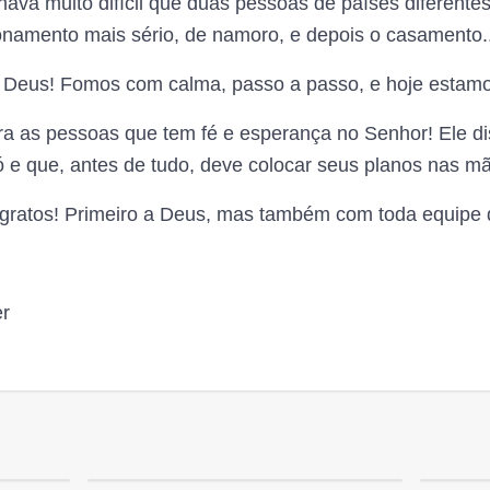
ava muito difícil que duas pessoas de países diferente
onamento mais sério, de namoro, e depois o casamento..
a Deus! Fomos com calma, passo a passo, e hoje estam
ara as pessoas que tem fé e esperança no Senhor! Ele d
 e que, antes de tudo, deve colocar seus planos nas m
 gratos! Primeiro a Deus, mas também com toda equipe
er