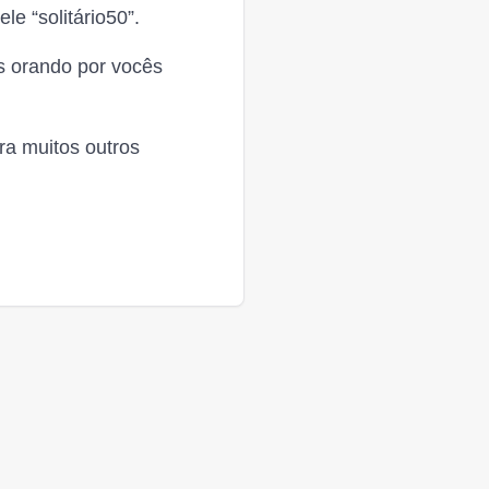
le “solitário50”.
s orando por vocês
ra muitos outros