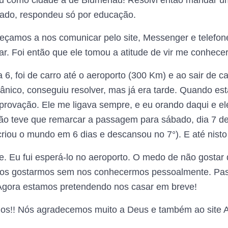
cou como cidade a de Blumenau! Resolvi então mandar
ado, respondeu só por educação.
eçamos a nos comunicar pelo site, Messenger e telefo
. Foi então que ele tomou a atitude de vir me conhecer
ia 6, foi de carro até o aeroporto (300 Km) e ao sair de c
ânico, conseguiu resolver, mas já era tarde. Quando e
provação. Ele me ligava sempre, e eu orando daqui e ele
ão teve que remarcar a passagem para sábado, dia 7 d
criou o mundo em 6 dias e descansou no 7°). E até nisto 
e. Eu fui esperá-lo no aeroporto. O medo de não gostar
 nos gostarmos sem nos conhecermos pessoalmente. Pa
Agora estamos pretendendo nos casar em breve!
os!! Nós agradecemos muito a Deus e também ao site A