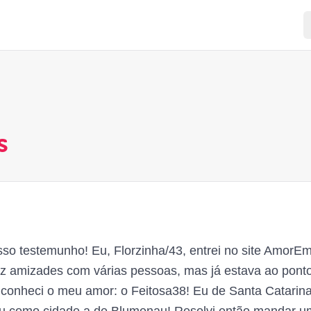
s
sso testemunho! Eu, Florzinha/43, entrei no site Amor
iz amizades com várias pessoas, mas já estava ao ponto 
o conheci o meu amor: o Feitosa38! Eu de Santa Catarin