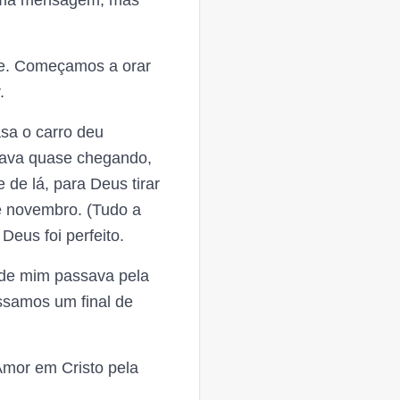
 uma mensagem, mas
ne. Começamos a orar
.
asa o carro deu
stava quase chegando,
 de lá, para Deus tirar
e novembro. (Tudo a
Deus foi perfeito.
 de mim passava pela
ssamos um final de
mor em Cristo pela