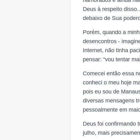
namorados e ainda não
Deus à respeito disso
debaixo de Sua poder
Porém, quando a minha i
desencontros - imagine
Internet, não tinha pac
pensar: "vou tentar ma
Comecei então essa no
conheci o meu hoje mar
pois eu sou de Manaus
diversas mensagens t
pessoalmente em maio,
Deus foi confirmando t
julho, mais precisame