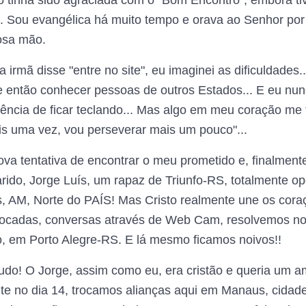
 tinha sido agraciada com o "Bom Encontro", embora t
... Sou evangélica há muito tempo e orava ao Senhor p
osa mão.
rmã disse "entre no site", eu imaginei as dificuldades...
 então conhecer pessoas de outros Estados... E eu nunc
iência de ficar teclando... Mas algo em meu coração me f
is uma vez, vou perseverar mais um pouco"...
va tentativa de encontrar o meu prometido e, finalment
ido, Jorge Luís, um rapaz de Triunfo-RS, totalmente o
, AM, Norte do PAÍS! Mas Cristo realmente une os cora
rocadas, conversas através de Web Cam, resolvemos n
 em Porto Alegre-RS. E lá mesmo ficamos noivos!!
udo! O Jorge, assim como eu, era cristão e queria um a
nte no dia 14, trocamos alianças aqui em Manaus, cida