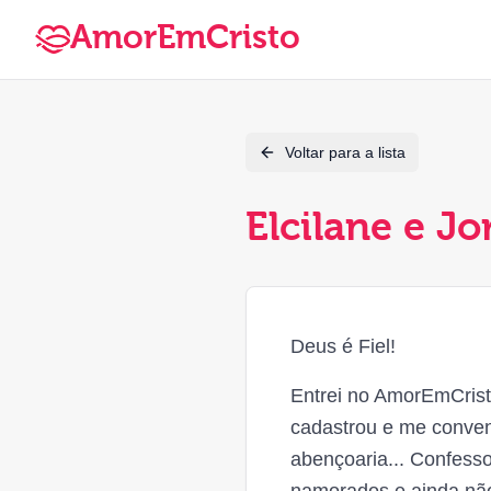
AmorEmCristo
Voltar para a lista
Elcilane e Jo
Deus é Fiel!
Entrei no AmorEmCrist
cadastrou e me conven
abençoaria... Confesso