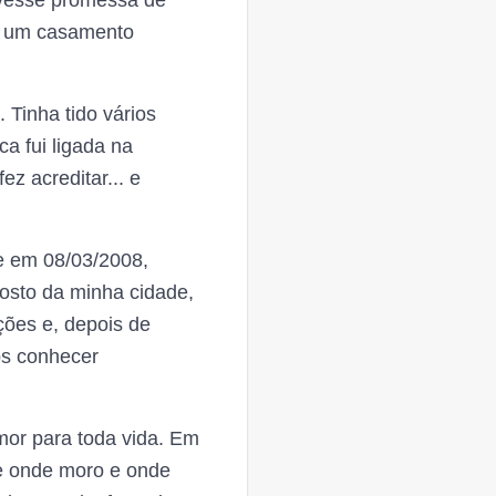
ivesse promessa de
or um casamento
 Tinha tido vários
a fui ligada na
ez acreditar... e
e em 08/03/2008,
posto da minha cidade,
ções e, depois de
os conhecer
mor para toda vida. Em
de onde moro e onde