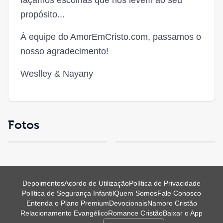
façamos escolhas que nos levem ao seu
propósito...
À equipe do AmorEmCristo.com, passamos o
nosso agradecimento!
Weslley & Nayany
Fotos
Depoimentos
Acordo de Utilização
Política de Privacidade
Política de Segurança Infantil
Quem Somos
Fale Conosco
Entenda o Plano Premium
Devocionais
Namoro Cristão
Relacionamento Evangélico
Romance Cristão
Baixar o App