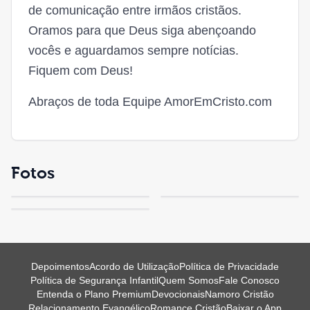
de comunicação entre irmãos cristãos.
Oramos para que Deus siga abençoando
vocês e aguardamos sempre notícias.
Fiquem com Deus!
Abraços de toda Equipe AmorEmCristo.com
Fotos
Depoimentos
Acordo de Utilização
Política de Privacidade
Política de Segurança Infantil
Quem Somos
Fale Conosco
Entenda o Plano Premium
Devocionais
Namoro Cristão
Relacionamento Evangélico
Romance Cristão
Baixar o App